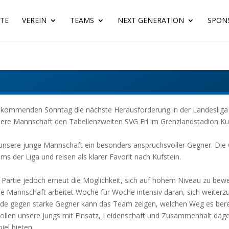
ITE
VEREIN
TEAMS
NEXT GENERATION
SPON
m kommenden Sonntag die nächste Herausforderung in der Landeslig
re Mannschaft den Tabellenzweiten SVG Erl im Grenzlandstadion Kuf
unsere junge Mannschaft ein besonders anspruchsvoller Gegner. Die G
s der Liga und reisen als klarer Favorit nach Kufstein.
ie Partie jedoch erneut die Möglichkeit, sich auf hohem Niveau zu bew
e Mannschaft arbeitet Woche für Woche intensiv daran, sich weiterz
 gegen starke Gegner kann das Team zeigen, welchen Weg es berei
llen unsere Jungs mit Einsatz, Leidenschaft und Zusammenhalt dag
iel bieten.