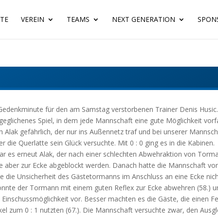
ITE
VEREIN
TEAMS
NEXT GENERATION
SPON
 Gedenkminute für den am Samstag verstorbenen Trainer Denis Husic.
sgeglichenes Spiel, in dem jede Mannschaft eine gute Möglichkeit vo
ch Alak gefährlich, der nur ins Außennetz traf und bei unserer Mannsch
die Querlatte sein Glück versuchte. Mit 0 : 0 ging es in die Kabinen.
ar es erneut Alak, der nach einer schlechten Abwehraktion von Tor
e aber zur Ecke abgeblockt werden. Danach hatte die Mannschaft von 
nte die Unsicherheit des Gästetormanns im Anschluss an eine Ecke nic
onnte der Tormann mit einem guten Reflex zur Ecke abwehren (58.) un
 Einschussmöglichkeit vor. Besser machten es die Gäste, die einen Feh
l zum 0 : 1 nutzten (67.). Die Mannschaft versuchte zwar, den Ausgle