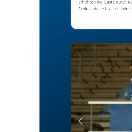
erhöhten die Gäste durch R
Schlussphase brachte keine