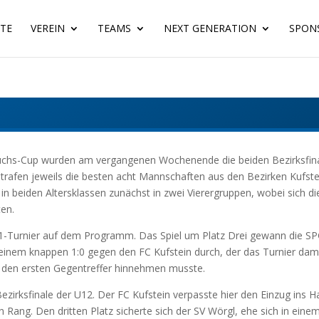
ITE
VEREIN
TEAMS
NEXT GENERATION
SPON
hs-Cup wurden am vergangenen Wochenende die beiden Bezirksfinal
i trafen jeweils die besten acht Mannschaften aus den Bezirken Kufste
 in beiden Altersklassen zunächst in zwei Vierergruppen, wobei sich d
ten.
-Turnier auf dem Programm. Das Spiel um Platz Drei gewann die SPG
 einem knappen 1:0 gegen den FC Kufstein durch, der das Turnier dam
e den ersten Gegentreffer hinnehmen musste.
zirksfinale der U12. Der FC Kufstein verpasste hier den Einzug ins H
 Rang. Den dritten Platz sicherte sich der SV Wörgl, ehe sich in ein