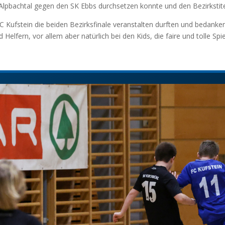
Alpbachtal gegen den SK Ebbs durchsetzen konnte und den Bezirkstit
 FC Kufstein die beiden Bezirksfinale veranstalten durften und bedanken 
Helfern, vor allem aber natürlich bei den Kids, die faire und tolle Spie