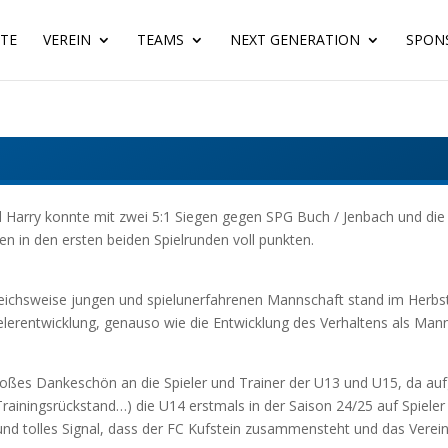
ITE
VEREIN
TEAMS
NEXT GENERATION
SPON
 Harry konnte mit zwei 5:1 Siegen gegen SPG Buch / Jenbach und di
 in den ersten beiden Spielrunden voll punkten.
leichsweise jungen und spielunerfahrenen Mannschaft stand im Herbst
Spielerentwicklung, genauso wie die Entwicklung des Verhaltens als Ma
oßes Dankeschön an die Spieler und Trainer der U13 und U15, da auf
rainingsrückstand…) die U14 erstmals in der Saison 24/25 auf Spiele
und tolles Signal, dass der FC Kufstein zusammensteht und das Verei