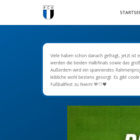
STARTSE
Viele haben schon danach gefragt, jetzt ist 
werden die beiden Halbfinals sowie das groß
Außerdem wird ein spannendes Rahmenprogr
leibliche wohl bestens gesorgt. Es gibt coo
Fußballfest zu feiern! 💙🤍🖤