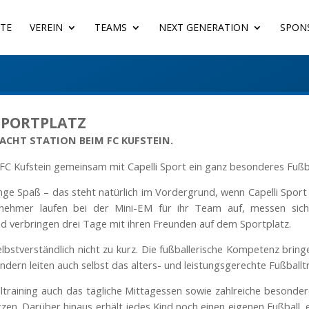
ITE
VEREIN
TEAMS
NEXT GENERATION
SPON
SPORTPLATZ
ACHT STATION BEIM FC KUFSTEIN.
r FC Kufstein gemeinsam mit Capelli Sport ein ganz besonderes Fuß
ge Spaß – das steht natürlich im Vordergrund, wenn Capelli Sport
eilnehmer laufen bei der Mini-EM für ihr Team auf, messen s
d verbringen drei Tage mit ihren Freunden auf dem Sportplatz.
bstverständlich nicht zu kurz. Die fußballerische Kompetenz bringen
ondern leiten auch selbst das alters- und leistungsgerechte Fußballtr
raining auch das tägliche Mittagessen sowie zahlreiche besondere 
zen. Darüber hinaus erhält jedes Kind noch einen eigenen Fußball,