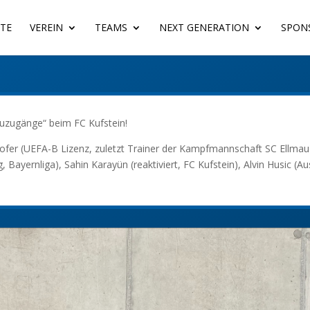
ITE
VEREIN
TEAMS
NEXT GENERATION
SPON
euzugänge“ beim FC Kufstein!
hofer (UEFA-B Lizenz, zuletzt Trainer der Kampfmannschaft SC Ellma
g, Bayernliga), Sahin Karayün (reaktiviert, FC Kufstein), Alvin Husic (A