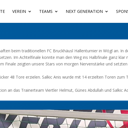
ITE
VEREIN
TEAMS
NEXT GENERATION
SPON
ten beim traditionellen FC Bruckhäusl Hallenturnier in Wögl an. In 
setzen. Im Achtelfinale konnte man den Weg ins Halbfinale ganz klar 
. Im Finale zeigten unsere Stars von morgen Nervenstärke und setzte
cker 48 Tore erzielen. Salkic Anis wurde mit 14 erzielten Toren zum 
ion an das Trainerteam Viertler Helmut, Günes Abdullah und Salkic Ad